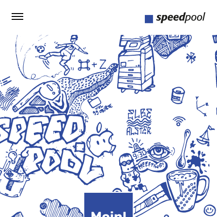
Moin!